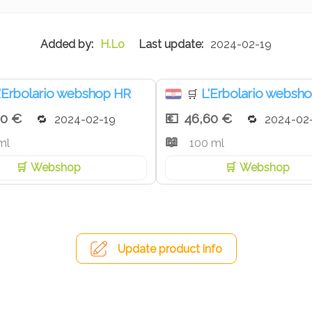
H.Lo
2024-02-19
'Erbolario webshop HR
L'Erbolario websh
🛒
50 €
46,60 €
2024-02-19
2024-02
ml
100 ml
Webshop
Webshop
Update product info