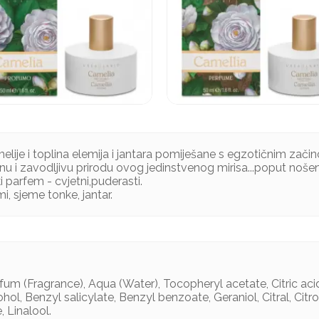
melije i toplina elemija i jantara pomiješane s egzotičnim za
nu i zavodljivu prirodu ovog jedinstvenog mirisa...poput nošen
i parfem - cvjetni,puderasti.
i, sjeme tonke, jantar.
rfum (Fragrance), Aqua (Water), Tocopheryl acetate, Citric ac
hol, Benzyl salicylate, Benzyl benzoate, Geraniol, Citral, Citr
 Linalool.