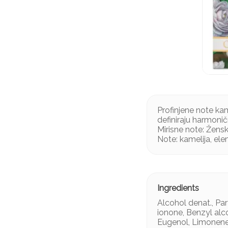
Profinjene note ka
definiraju harmonič
Mirisne note: Žensk
Note: kamelija, elem
Alcohol denat., Pa
ionone, Benzyl alco
Eugenol, Limonene,