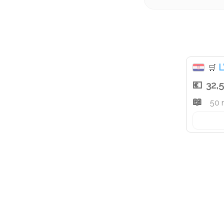
L
🛒
32,
50 