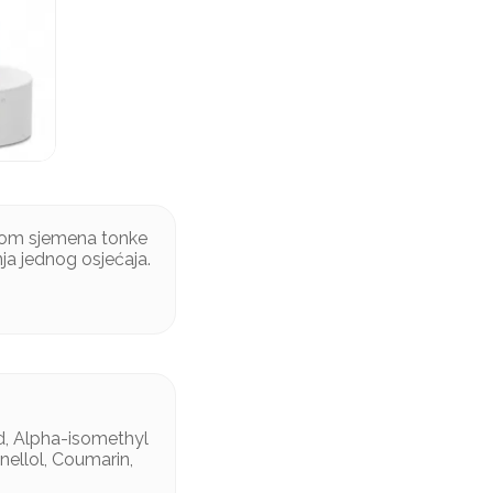
činom sjemena tonke
ja jednog osjećaja.
id, Alpha-isomethyl
onellol, Coumarin,