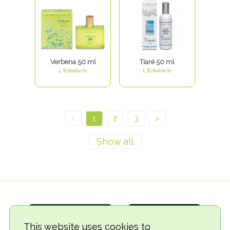
Verbena 50 ml
Tiaré 50 ml
L'Erbolario
L'Erbolario
<
1
2
3
>
This website uses cookies to