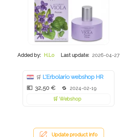
H.Lo
2026-04-27
L'Erbolario webshop HR
🛒
32,50 €
2024-02-19
Webshop
Update product info