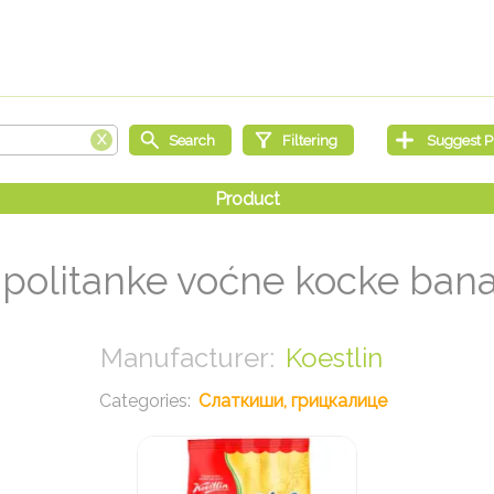
politanke voćne kocke ban
Koestlin
Слаткиши, грицкалице