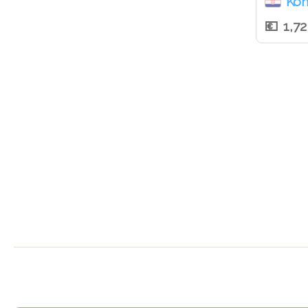
Ko
1,7