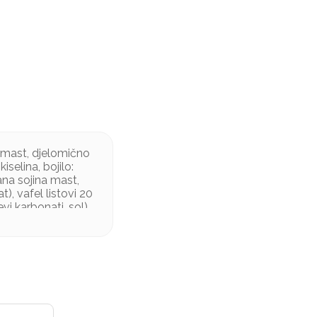
a mast, djelomično
selina, bojilo:
ana sojina mast,
t), vafel listovi 20
vi karbonati, sol)