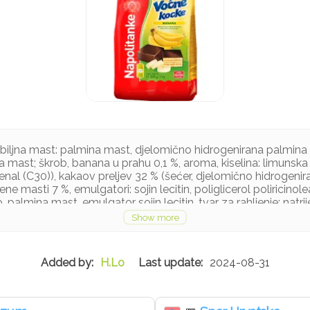
, biljna mast: palmina mast, djelomično hidrogenirana palmin
a mast; škrob, banana u prahu 0,1 %, aroma, kiselina: limunska ki
nal (C30)), kakaov preljev 32 % (šećer, djelomično hidrogenir
 masti 7 %, emulgatori: sojin lecitin, poliglicerol poliricinolea
palmina mast, emulgator sojin lecitin, tvar za rahljenje: natrije
jeko, kikiriki i orašasto voće
H.Lo
2024-08-31