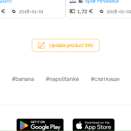
nzum
Spar Hrvatska
🏪
2 €
1,72 €
2018-01-01
2018-01-0
Update product info
#banana
#napolitanke
#слаткиши