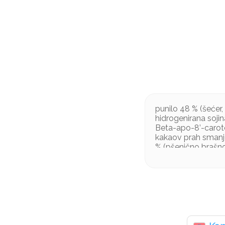
punilo 48 % (šećer
hidrogenirana sojin
Beta-apo-8’-carote
kakaov prah smanjene
% (pšenično brašno, 
Može sadržavati mli