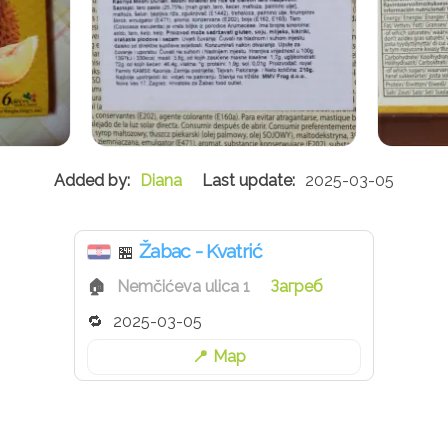
Diana
2025-03-05
Žabac - Kvatrić
🏪
Nemčićeva ulica 1
Загреб
2025-03-05
Map