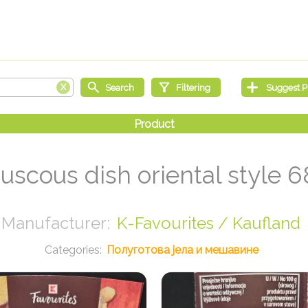
uscous dish oriental style 6
K-Favourites / Kaufland
Полуготова јела и мешавине