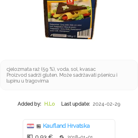
cjelozrnata raž (59 %), voda, sol, kvasac
Proizvod sadrži gluten. Može sadržavati pšenicu i
lupinu u tragovima
H.Lo
2024-02-29
Kaufland Hrvatska
🏪
0,93 €
2018-01-01