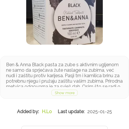
Ben & Anna Black pasta za zube s aktivnim ugljenom
ne samo da sprječava žute naslage na zubima, već
nudi i zaštitu protiv karijesa. Pasji trn i kamilica brinu za
potrebnu njegu i pružaju zaštitu vašim zubima. Prirodna
metvica odgovorna je za svjež dah. Osim što se radi o
certificiranoj prirodnoj i veganskoj kozmetici, ambalaža
svih proizvoda u potpunosti je bez plastike. Ben &
Anna Black pasta za zube sadrži blagotvorne sastojke
iz prirode. Ambalaža pasti za zube dobivena je iz
H.Lo
2025-01-25
prirodnih i obnovljivih izvora pa ju, nakon što potrošite
proizvod, također možete reciklirati.