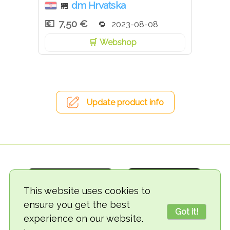
Nanesite malu količinu aplikatorom na četkicu za zube
dm Hrvatska
🏪
i perite zube kao i obično 3 minute. Nemojte gutati.
7,50 €
2023-08-08
Bez fluorida, bez parabena.
Webshop
Update product info
This website uses cookies to
ensure you get the best
Got it!
experience on our website.
© 2018-2026 TheVegCat