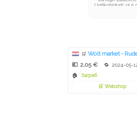
Ugljikohidrati: 15,5 
- od kojih šećeri: 4,
Vlakna: 3,9 g
Bjelančevine: 4,8 g
Sol: 0,6 g
Wolt market - Rud
🛒
2,05 €
2024-05-1
Загреб
Webshop