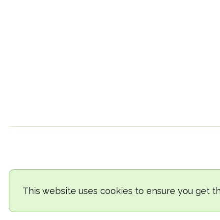
This website uses cookies to ensure you get t
© 2018-2026 TheVegCat