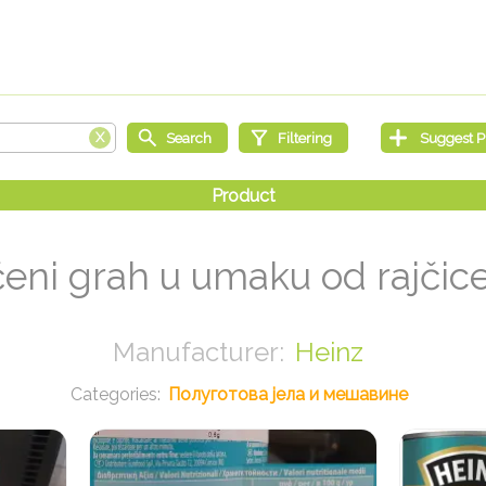
eni grah u umaku od rajčice
Heinz
Полуготова јела и мешавине