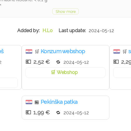
g
3 g
H.Lo
2024-05-12
eš
Konzum webshop
s
🛒
🛒
2,52 €
2,2
2
2024-05-12
Webshop
Pekinška patka
🏪
1,99 €
2024-05-12