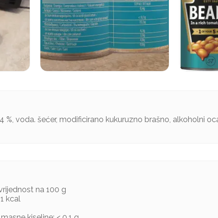
34 %, voda. šećer, modificirano kukuruzno brašno, alkoholni ocat,
vrijednost na 100 g
81 kcal
 masne kiseline: < 0,1 g