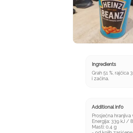
Grah 51 %, rajčica 
i začina.
Prosječna hranjiva 
Energija: 339 kJ / 
Masti: 0,4 g
- od kojih zasićene