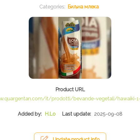
Биљна млека
w.quargentan.com/it/prodotti/bevande-vegetali/hawaiki-1-l
H.Lo
2025-09-08
Update product info