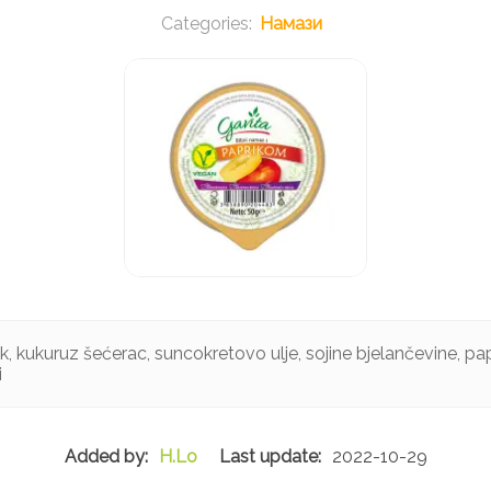
Намази
, kukuruz šećerac, suncokretovo ulje, sojine bjelančevine, papr
i
H.Lo
2022-10-29