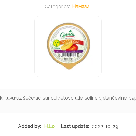
Намази
, kukuruz šećerac, suncokretovo ulje, sojine bjelančevine, papr
i
H.Lo
2022-10-29