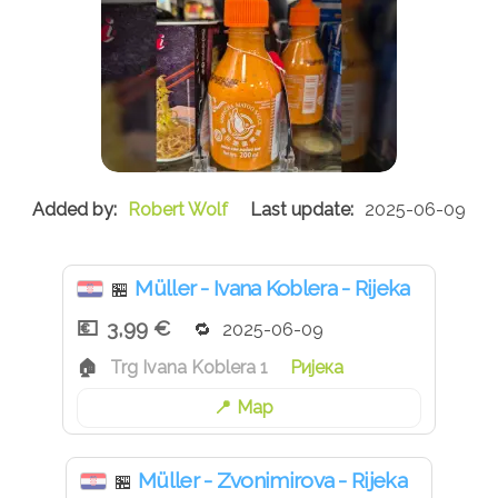
Robert Wolf
2025-06-09
Müller - Ivana Koblera - Rijeka
🏪
3,99 €
2025-06-09
Trg Ivana Koblera 1
Ријека
Map
Müller - Zvonimirova - Rijeka
🏪