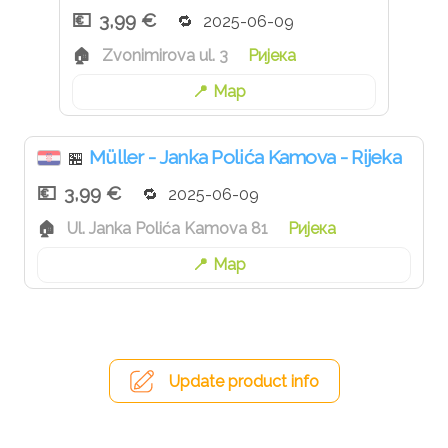
3,99 €
2025-06-09
Zvonimirova ul. 3
Ријека
Map
Müller - Janka Polića Kamova - Rijeka
🏪
3,99 €
2025-06-09
Ul. Janka Polića Kamova 81
Ријека
Map
Update product info