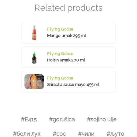
Flying Goose
Mango umak 295 ml
Flying Goose
Hoisin umak 200 ml
Flying Goose
Sriracha sauce mayo 455 ml
#E415
#gorušica
#sojino ulje
#бели лук
#сос
#чили
#љуто