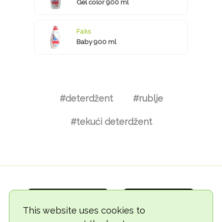
Gel color 900 ml
Faks
Baby 900 ml
#deterdžent
#rublje
#tekući deterdžent
This website uses cookies to