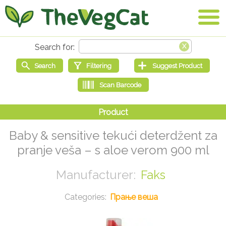
Baby & sensitive tekući deterdžent za
pranje veša – s aloe verom 900 ml
Faks
Прање веша