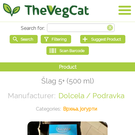
Šlag 5+ (500 ml)
Dolcela / Podravka
Врхња, јогурти