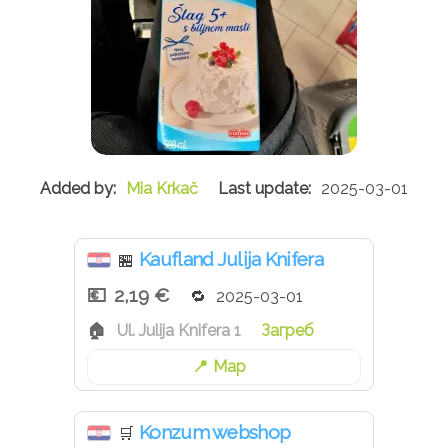
Mia Krkač
2025-03-01
Kaufland Julija Knifera
🏪
2,19 €
2025-03-01
Ul. Julija Knifera 1
Загреб
Map
Konzum webshop
🛒