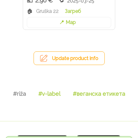
2,90 €
2025-03-25
Gruška 22
Загреб
Map
Update product info
#riža
#v-label
#веганска етикета