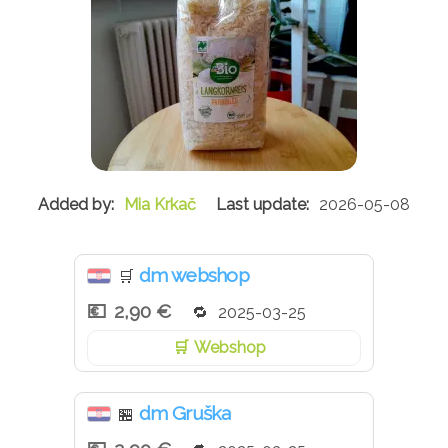
Mia Krkač
2026-05-08
dm webshop
🛒
2,90 €
2025-03-25
Webshop
dm Gruška
🏪