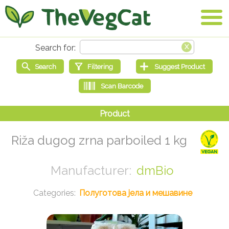
Riža dugog zrna parboiled 1 kg
dmBio
Полуготова јела и мешавине