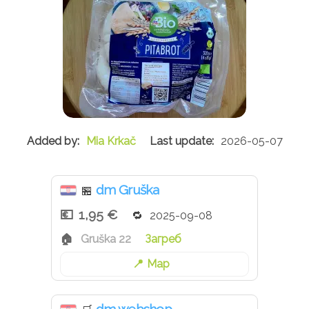
Mia Krkač
2026-05-07
dm Gruška
🏪
1,95 €
2025-09-08
Gruška 22
Загреб
Map