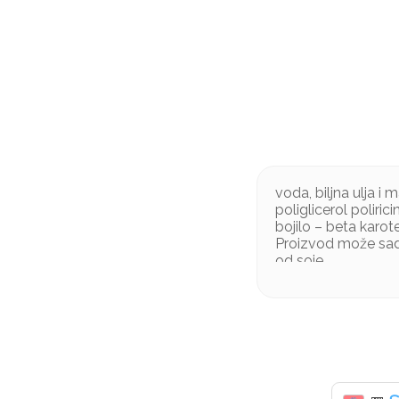
voda, biljna ulja i 
poliglicerol poliric
bojilo – beta karot
Proizvod može sadr
od soje