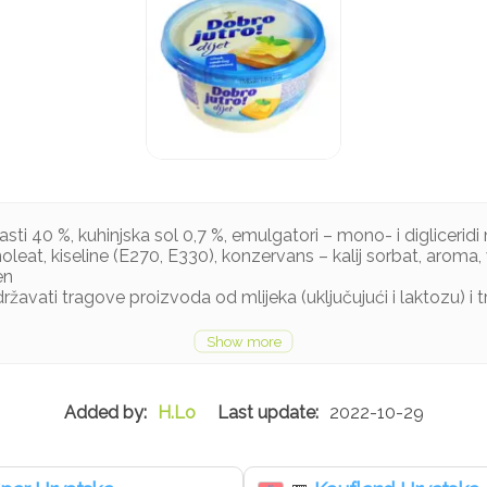
masti 40 %, kuhinjska sol 0,7 %, emulgatori – mono- i digliceridi 
inoleat, kiseline (E270, E330), konzervans – kalij sorbat, aroma, 
en
žavati tragove proizvoda od mlijeka (uključujući i laktozu) i
H.Lo
2022-10-29