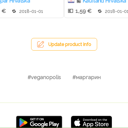
par Hrvatska
Kaufland Hrvatska
🏪
9 €
1,59 €
2018-01-01
2018-01-0
Update product info
#veganopolis
#маргарин