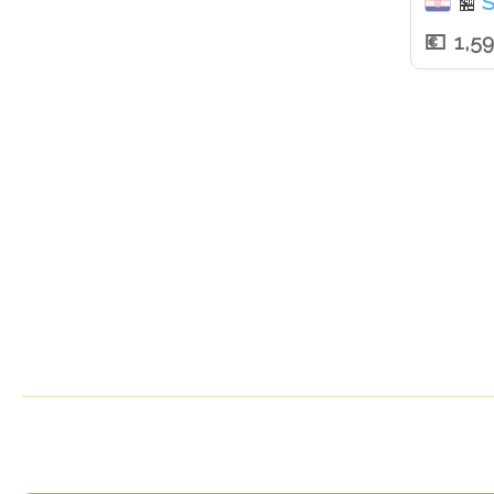
S
🏪
1,5