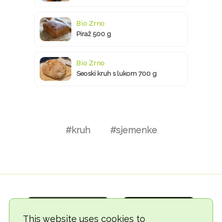
Bio Zrno
Piraž 500 g
Bio Zrno
Seoski kruh s lukom 700 g
#kruh
#sjemenke
This website uses cookies to