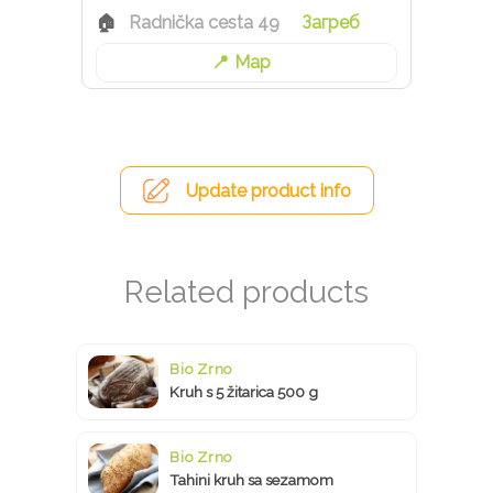
Radnička cesta 49
Загреб
Map
Update product info
Bio Zrno
Kruh s 5 žitarica 500 g
Bio Zrno
Tahini kruh sa sezamom