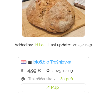
H.Lo
2025-12-31
bio&bio Trešnjevka
🏪
4,99 €
2025-12-03
Trakošćanska 7
Загреб
Map