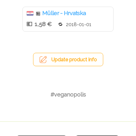
Müller - Hrvatska
🏪
1,58 €
2018-01-01
Update product info
#veganopolis