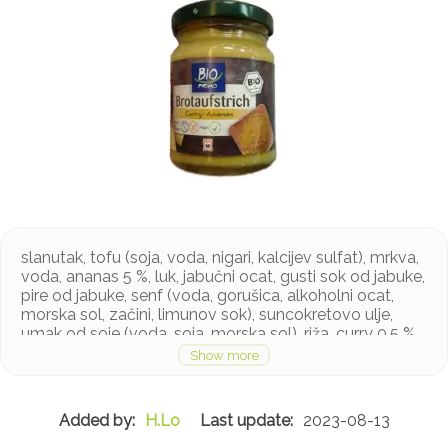
slanutak, tofu (soja, voda, nigari, kalcijev sulfat), mrkva,
voda, ananas 5 %, luk, jabučni ocat, gusti sok od jabuke,
pire od jabuke, senf (voda, gorušica, alkoholni ocat,
morska sol, začini, limunov sok), suncokretovo ulje,
umak od soje (voda, soja, morska sol), riža, curry 0,5 %
(sadrži celer), morska sol
Proizvod sadrži soju, gorušicu i celer
H.Lo
2023-08-13