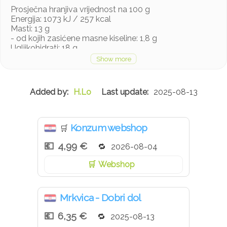
Prosječna hranjiva vrijednost na 100 g
Energija: 1073 kJ / 257 kcal
Masti: 13 g
- od kojih zasićene masne kiseline: 1,8 g
Ugljikohidrati: 18 g
- od kojih šećeri: 1,1 g
Bjelančevine: 15 g
Sol: 1,14 g
H.Lo
2025-08-13
Konzum webshop
🛒
4,99 €
2026-08-04
Webshop
Mrkvica - Dobri dol
6,35 €
2025-08-13