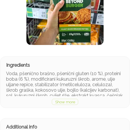
Voda, pšenično brašno, pšenični gluten (10 %), proteini
boba (6 %), modificirani kukuruzni škrob, arome, ulje
uljane repice, stabilizator (metilceluloza, celuloza),
škrob graška, kokosovo ulje, bojilo (kalcijev karbonat),
sol, kukuruzni škrob, cvijet riže, ekstrakt kvasca, češnjak
u prahu, luk u prahu, bjelančevine graška*, tvari za
rahljenje (difosfati, natrijevi karbonati), suncokretovo
ulje, sušeni kvasac, šećer, začini, začinsko bilje.