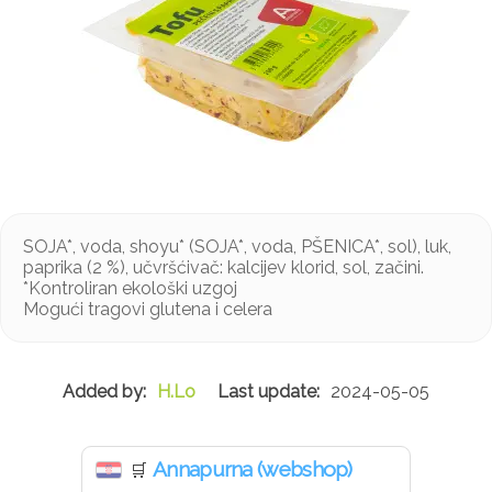
SOJA*, voda, shoyu* (SOJA*, voda, PŠENICA*, sol), luk,
paprika (2 %), učvršćivač: kalcijev klorid, sol, začini.
*Kontroliran ekološki uzgoj
Mogući tragovi glutena i celera
H.Lo
2024-05-05
Annapurna (webshop)
🛒