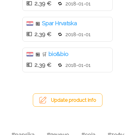
2,39 €
2018-01-01
Spar Hrvatska
🏪
2,39 €
2018-01-01
bio&bio
🏪
🛒
2,39 €
2018-01-01
Update product info
#paprika
#печено
#соја
#тофу