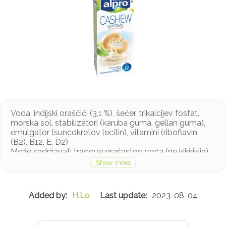
Voda, indijski oraščići (3,1 %), šećer, trikalcijev fosfat,
morska sol, stabilizatori (karuba guma, gellan guma),
emulgator (suncokretov lecitin), vitamini (riboflavin
(B2), B12, E, D2)
Može sadržavati tragove orašastog voća (ne kikirikija).
Bez mliječnih bjelančevina i glutena
H.Lo
2023-08-04