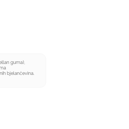
gellan guma),
roma
nih bjelančevina.