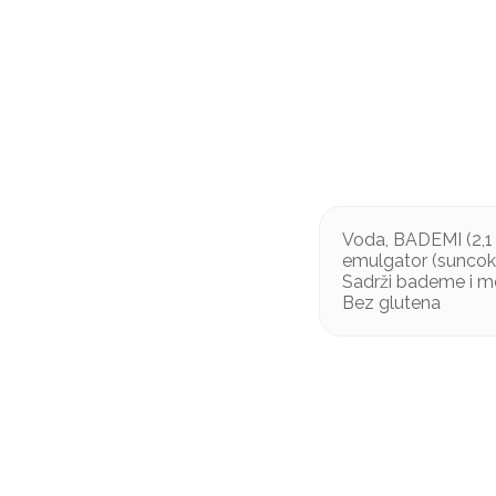
Voda, BADEMI (2,1 %
emulgator (suncokre
Sadrži bademe i mož
Bez glutena