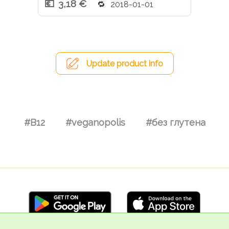
3,18 €
2018-01-01
Update product info
#B12
#veganopolis
#без глутена