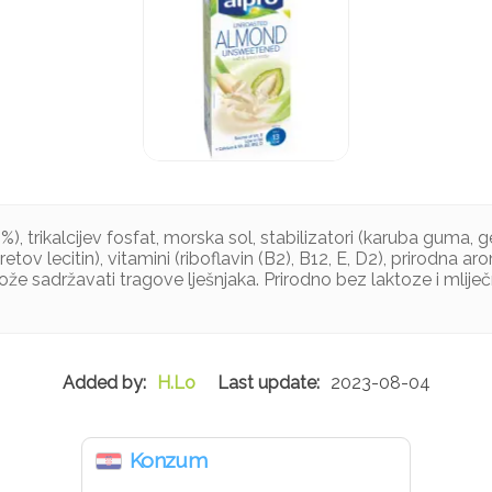
), trikalcijev fosfat, morska sol, stabilizatori (karuba guma, 
tov lecitin), vitamini (riboflavin (B2), B12, E, D2), prirodna a
e sadržavati tragove lješnjaka. Prirodno bez laktoze i mliječ
H.Lo
2023-08-04
Konzum