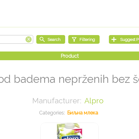
od badema neprženih bez š
Alpro
Биљна млека