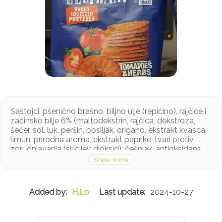
Sastojci: pšenično brašno, biljno ulje (repičino), rajčice i
začinsko bilje 6% (maltodekstrin, rajčica, dekstroza,
šećer, sol, luk, peršin, bosiljak, origano, ekstrakt kvasca,
limun, prirodna aroma, ekstrakt paprike, tvari protiv
zgrudnjavanja (silicijev dioksid), češnjak, antioksidans
(ekstrakt ružmarina), šećer, ekstrakt ječmenog slada,
morska sol, emulgator (sojin lecitin), tvar za rahljenje
(natrijev bikarbonat), prirodna aroma chilija, prirodna
aroma bosiljka, antioksidans (ekstrakt ružmarina).
H.Lo
2024-10-27