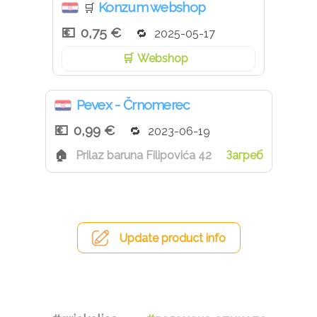
Konzum webshop
🛒
0,75 €
2025-05-17
Webshop
Pevex - Črnomerec
0,99 €
2023-06-19
Prilaz baruna Filipovića 42
Загреб
Update product info