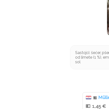
Sastojci: šećer, pš
od limete (1 %), em
sol
Mülle
🏪
1,45 €