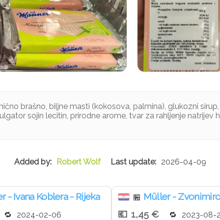
enično brašno, biljne masti (kokosova, palmina), glukozni sirup
ulgator sojin lecitin, prirodne arome, tvar za rahljenje natrijev
Robert Wolf
2026-04-09
r - Ivana Koblera - Rijeka
Müller - Zvonimiro
🏪
1,45 €
2024-02-06
2023-08-