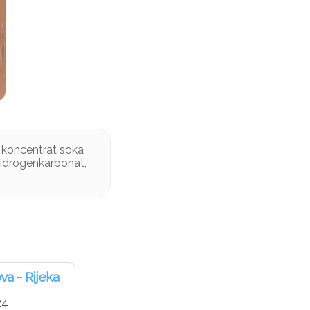
, koncentrat soka
 hidrogenkarbonat,
va - Rijeka
24