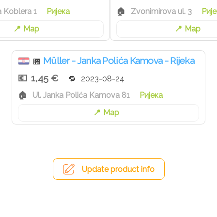
a Koblera 1
Ријека
Zvonimirova ul. 3
Рије
Map
Map
Müller - Janka Polića Kamova - Rijeka
🏪
1,45 €
2023-08-24
Ul. Janka Polića Kamova 81
Ријека
Map
Update product info