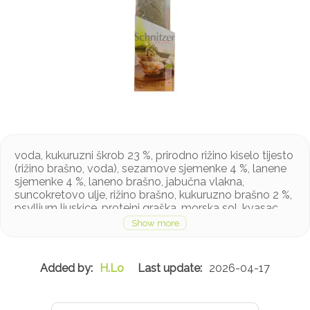
voda, kukuruzni škrob 23 %, prirodno rižino kiselo tijesto
(rižino brašno, voda), sezamove sjemenke 4 %, lanene
sjemenke 4 %, laneno brašno, jabučna vlakna,
suncokretovo ulje, rižino brašno, kukuruzno brašno 2 %,
psyllium ljuskice, proteini graška, morska sol, kvasac,
zgušnjivači: guar guma, ksantan guma; začini
Proizvod može sadržavati sezam, lupinu, jaja i soju u
tragovima
H.Lo
2026-04-17