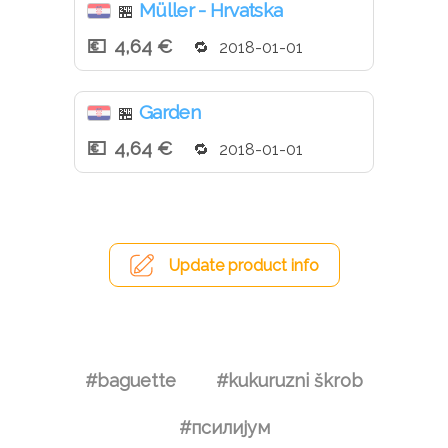
Müller - Hrvatska
🏪
4,64 €
2018-01-01
Garden
🏪
4,64 €
2018-01-01
Update product info
#baguette
#kukuruzni škrob
#псилијум