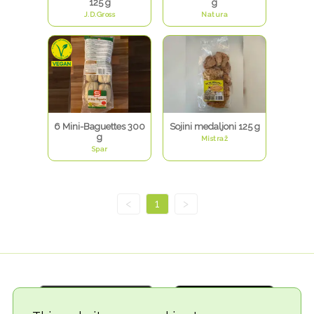
125 g
g
J.D.Gross
Natura
6 Mini-Baguettes 300
Sojini medaljoni 125 g
g
Mistraž
Spar
<
1
>