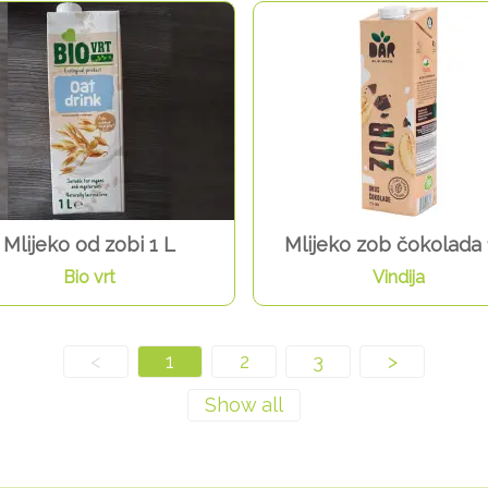
Mlijeko od zobi 1 L
Mlijeko zob čokolada 
Bio vrt
Vindija
<
1
2
3
>