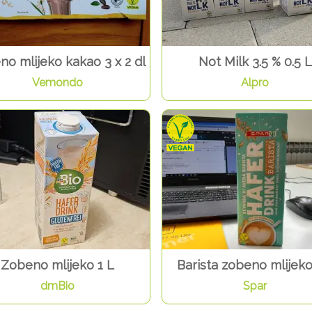
o mlijeko kakao 3 x 2 dl
Not Milk 3.5 % 0.5 L
Vemondo
Alpro
Zobeno mlijeko 1 L
Barista zobeno mlijeko
dmBio
Spar