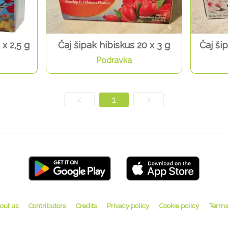
 x 2,5 g
Čaj šipak hibiskus 20 x 3 g
Čaj šip
Podravka
<
1
>