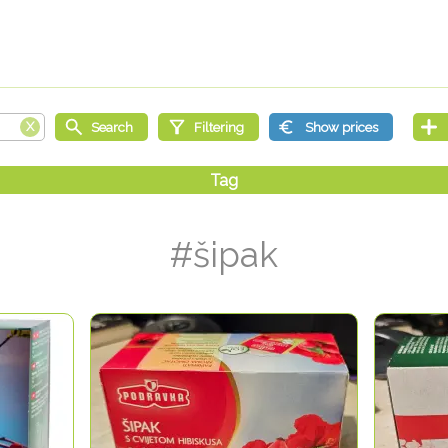
#šipak