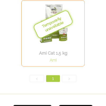
Ami Cat 1,5 kg
Ami
<
1
>