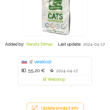
Renata Štimac
2024-04-17
veselo.si
🛒
55,20 €
2024-04-17
Webshop
Update product info