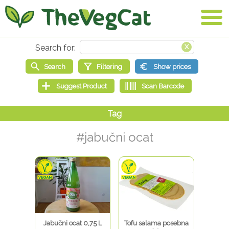
#jabučni ocat
Jabučni ocat 0,75 L
Tofu salama posebna