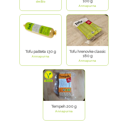
100 g
dmBio
Annapurna
Tofu pašteta 130 g
Tofu hrenovke classic
180 g
Annapurna
Annapurna
Tempeh 200 g
Annapurna