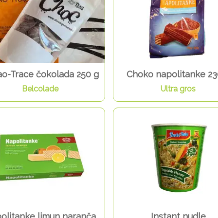
o-Trace čokolada 250 g
Choko napolitanke 23
Belcolade
Ultra gros
olitanke limun naranča
Instant nudle