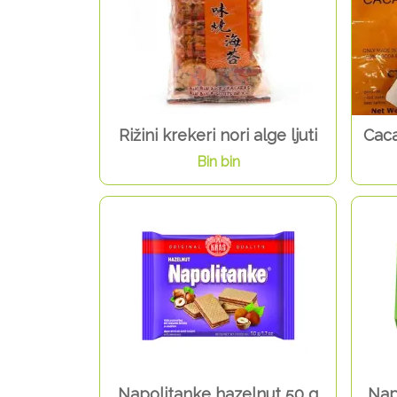
Rižini krekeri nori alge ljuti
Caca
Bin bin
Napolitanke hazelnut 50 g
Nap