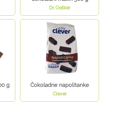
Dr. Oetker
00 g
Čokoladne napolitanke
Clever