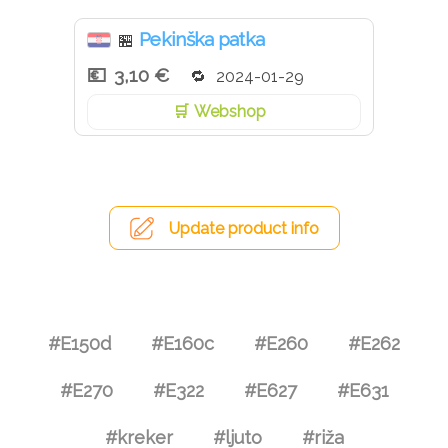
Pekinška patka
🏪
3,10 €
2024-01-29
Webshop
Update product info
#E150d
#E160c
#E260
#E262
#E270
#E322
#E627
#E631
#kreker
#ljuto
#riža