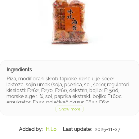
Riža, modificirani škrob tapioke, rižino ulje, šećer,
laktoza, sojin umak (soja, pšenica, sol, šećer, regulatori
kiselosti: E262, E270, E260, dekstrin, bojilo: E150d,
morske alge 1 %, sol, paprika ekstrakt, bojilo: E160c,
emulgator: E322, pojačivač okusa: E627, E631.
H.Lo
2025-11-27