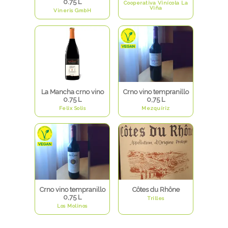
0.75 L
Cooperativa Vinícola La
Viña
Vineris GmbH
La Mancha crno vino
Crno vino tempranillo
0.75 L
0,75 L
Felix Solis
Mezquíriz
Crno vino tempranillo
Côtes du Rhône
0,75 L
Trilles
Los Molinos