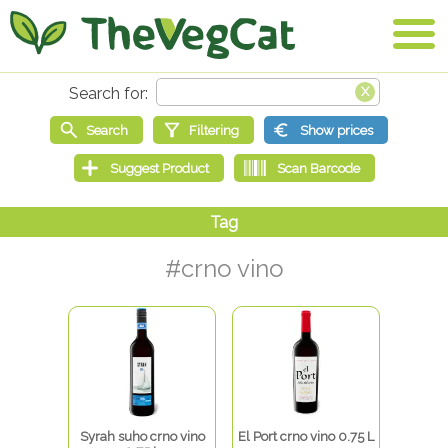
#crno vino
Syrah suho crno vino
El Port crno vino 0.75 L