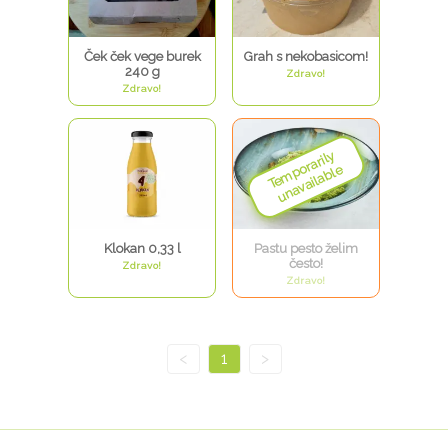
Ček ček vege burek
Grah s nekobasicom!
240 g
Zdravo!
Zdravo!
Klokan 0,33 l
Pastu pesto želim
često!
Zdravo!
Zdravo!
<
1
>