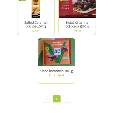
Salted Caramel
Kolačići tamna
orange 100 g
čokolada 500 g
Lindt
Weiss
Slana karamela 100 g
Ritter Sport
<
1
>