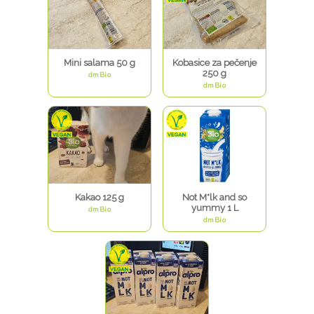
Mini salama 50 g
Kobasice za pečenje
250 g
dmBio
dmBio
Kakao 125 g
Not M*lk and so
yummy 1 L
dmBio
dmBio