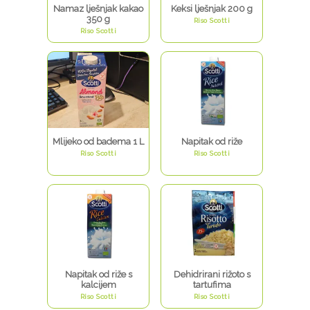
Namaz lješnjak kakao
Keksi lješnjak 200 g
350 g
Riso Scotti
Riso Scotti
Mlijeko od badema 1 L
Napitak od riže
Riso Scotti
Riso Scotti
Napitak od riže s
Dehidrirani rižoto s
kalcijem
tartufima
Riso Scotti
Riso Scotti