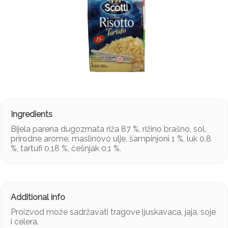
Bijela parena dugozrnata riža 87 %, rižino brašno, sol,
prirodne arome, maslinovo ulje, šampinjoni 1 %, luk 0,8
%, tartufi 0,18 %, češnjak 0,1 %.
Proizvod može sadržavati tragove ljuskavaca, jaja, soje
i celera.