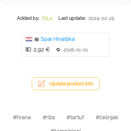
H.Lo
2024-02-25
Spar Hrvatska
🏪
2,92 €
2018-01-01
Update product info
#hrana
#riža
#tartuf
#češnjak