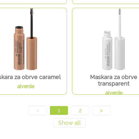
kara za obrve caramel
Maskara za obrve
transparent
alverde
alverde
<
1
2
>