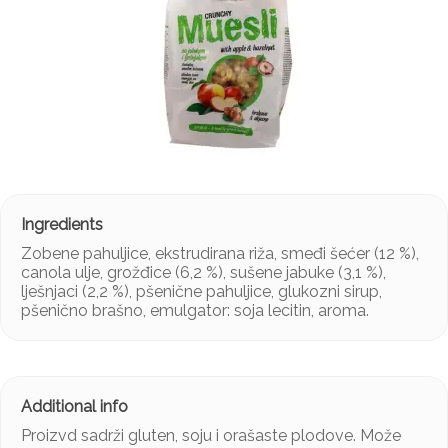
Zobene pahuljice, ekstrudirana riža, smeđi šećer (12 %),
canola ulje, grožđice (6,2 %), sušene jabuke (3,1 %),
lješnjaci (2,2 %), pšenične pahuljice, glukozni sirup,
pšenično brašno, emulgator: soja lecitin, aroma.
Proizvd sadrži gluten, soju i orašaste plodove. Može