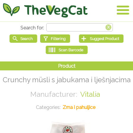
Crunchy müsli s jabukama i lješnjacima
Vitalia
Zrna i pahuljice