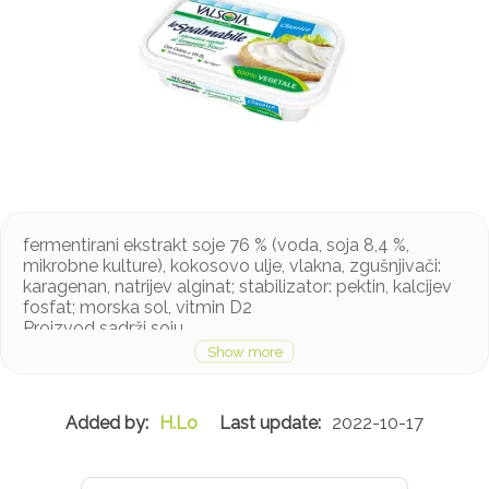
fermentirani ekstrakt soje 76 % (voda, soja 8,4 %,
mikrobne kulture), kokosovo ulje, vlakna, zgušnjivači:
karagenan, natrijev alginat; stabilizator: pektin, kalcijev
fosfat; morska sol, vitmin D2
Proizvod sadrži soju
H.Lo
2022-10-17