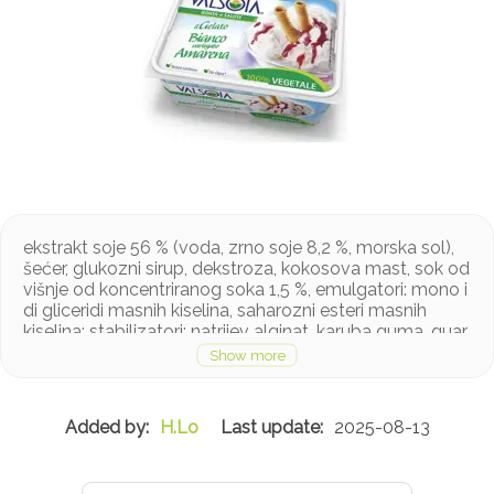
ekstrakt soje 56 % (voda, zrno soje 8,2 %, morska sol),
šećer, glukozni sirup, dekstroza, kokosova mast, sok od
višnje od koncentriranog soka 1,5 %, emulgatori: mono i
di gliceridi masnih kiselina, saharozni esteri masnih
kiselina; stabilizatori: natrijev alginat, karuba guma, guar
guma. pektini; bojilo: beetroot red; aroma, regulator
kiselosti: limunska kiselina
Proizvod sadrži soju
H.Lo
2025-08-13