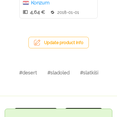
Konzum
4,64 €
2018-01-01
Update product info
#desert
#sladoled
#slatkiši