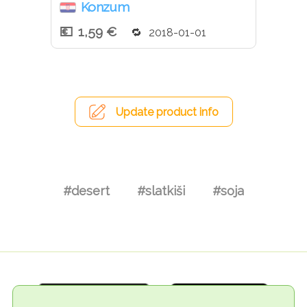
Konzum
1,59 €
2018-01-01
Update product info
#desert
#slatkiši
#soja