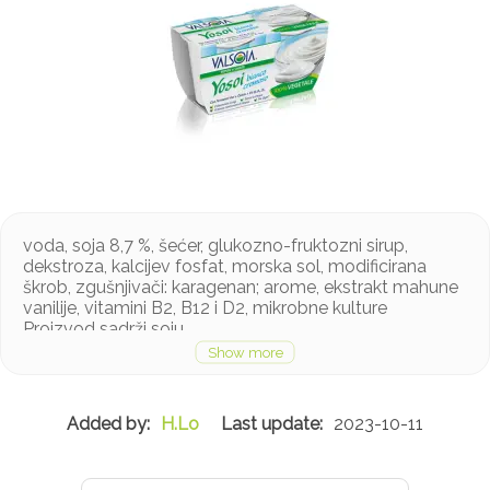
voda, soja 8,7 %, šećer, glukozno-fruktozni sirup,
dekstroza, kalcijev fosfat, morska sol, modificirana
škrob, zgušnjivači: karagenan; arome, ekstrakt mahune
vanilije, vitamini B2, B12 i D2, mikrobne kulture
Proizvod sadrži soju
H.Lo
2023-10-11