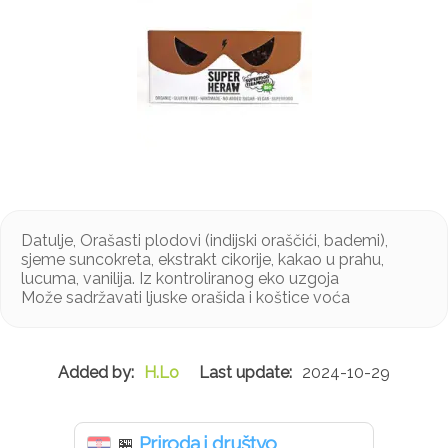
Datulje, Orašasti plodovi (indijski oraščići, bademi),
sjeme suncokreta, ekstrakt cikorije, kakao u prahu,
lucuma, vanilija. Iz kontroliranog eko uzgoja
Može sadržavati ljuske orašida i koštice voća
H.Lo
2024-10-29
Priroda i društvo
🏪