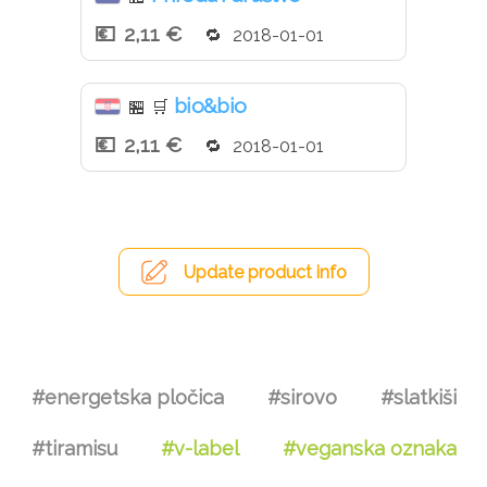
2,11 €
2018-01-01
bio&bio
🏪
🛒
2,11 €
2018-01-01
Update product info
#energetska pločica
#sirovo
#slatkiši
#tiramisu
#v-label
#veganska oznaka