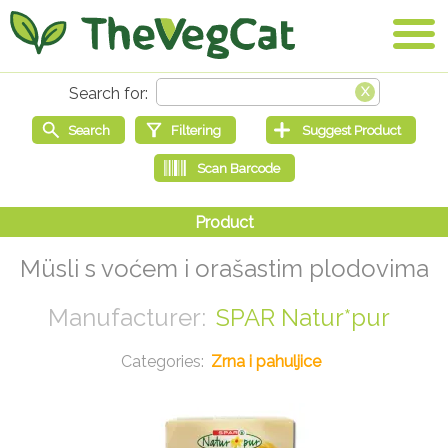
Müsli s voćem i orašastim plodovima
SPAR Natur*pur
Zrna i pahuljice