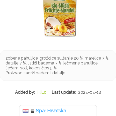
zobene pahuljice, grožđice sultanije 20 %, marelice 7 %,
datulje 7 %, listići badema 7 %, ječmene pahuljice
(ječam, sol), kokos čips 5 %
Proizvod sadrži badem i datulje
H.Lo
2024-04-18
Spar Hrvatska
🏪