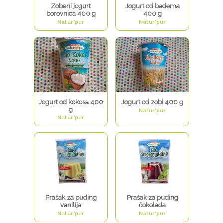
Zobeni jogurt
Jogurt od badema
borovnica 400 g
400 g
Natur*pur
Natur*pur
Jogurt od kokosa 400
Jogurt od zobi 400 g
g
Natur*pur
Natur*pur
Prašak za puding
Prašak za puding
vanilija
čokolada
Natur*pur
Natur*pur