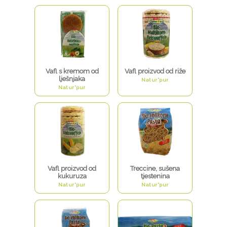
Vafl s kremom od
Vafl proizvod od riže
lješnjaka
Natur*pur
Natur*pur
Vafl proizvod od
Treccine, sušena
kukuruza
tjestenina
Natur*pur
Natur*pur