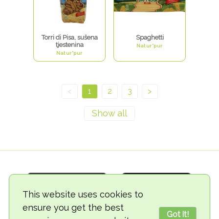
Torri di Pisa, sušena
Spaghetti
tjestenina
Natur*pur
Natur*pur
<
1
2
3
>
This website uses cookies to
ensure you get the best
Got it!